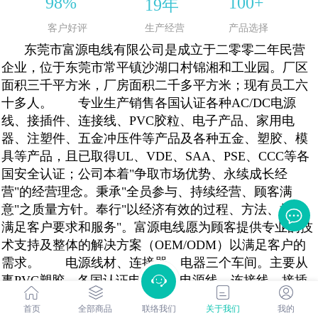
98%
100+
19年
客户好评
生产经营
产品选择
东莞市富源电线有限公司是成立于二零零二年民营
企业，位于东莞市常平镇沙湖口村锦湘和工业园。厂区
面积三千平方米，厂房面积二千多平方米；现有员工六
十多人。
专业生产销售各国认证各种AC/DC电源
线、接插件、连接线、PVC胶粒、电子产品、家用电
器、注塑件、五金冲压件等产品及各种五金、塑胶、模
具等产品，且已取得UL、VDE、SAA、PSE、CCC等各
国安全认证；公司本着"争取市场优势、永续成长经
营"的经营理念。秉承"全员参与、持续经营、顾客满
意"之质量方针。奉行"以经济有效的过程、方法、持续
满足客户要求和服务"。富源电线愿为顾客提供专业的技
术支持及整体的解决方案（OEM/ODM）以满足客户的
需求。
电源线材、连接器、电器三个车间。主要从
事PVC塑胶、各国认证电子线、电源线、连接线、接插
件、非标线材的生产。主要设备有：150型PVC胶粒生产
首页
全部商品
联络我们
关于我们
我的
线，70、60、40、35型线材压出机4台（套）；司劳机6