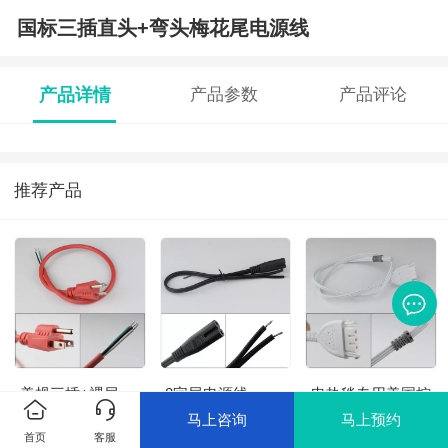
国标三插直头+弯头梅花尾电源线
产品详情
产品参数
产品评论
推荐产品
美规三插+裸尾
8字尾电源线
电热毯专用美国控
（红色）
制线
马上咨询
马上预约
首页
客服